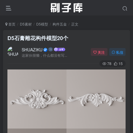
首页
D5素材
D5模型
构件五金
正文
D5石膏雕花构件模型20个
SHUAZIKU
关注
私信
这家伙很懒，什么都没有写...
78
15