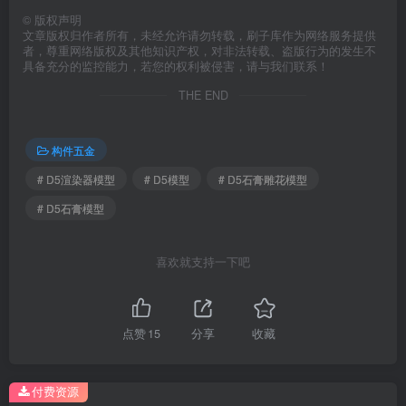
©
版权声明
文章版权归作者所有，未经允许请勿转载，刷子库作为网络服务提供
者，尊重网络版权及其他知识产权，对非法转载、盗版行为的发生不
具备充分的监控能力，若您的权利被侵害，请与我们联系！
THE END
构件五金
# D5渲染器模型
# D5模型
# D5石膏雕花模型
# D5石膏模型
喜欢就支持一下吧
点赞
15
分享
收藏
付费资源