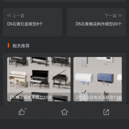
上一篇
下一篇
D5石膏灯盘模型8个
D5石膏雕花构件模型20个
相关推荐
D5渲染器钢琴模型55款
D5渲染器热水器模型17款
15
友链申请
免责声明
广告合作
关于我们
Copyright © 2025 ·
刷子库 · 蒙ICP备18005844号-6