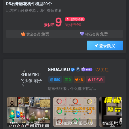
D5石膏雕花构件模型20个
此内容为付费资源，请付费后查看
9
限时特惠
20
素材币
素材币
免费
免费
黄金会员
钻石会员
登录购买
SHUAZIKU
关注
580
0
48
17.6W+
这家伙很懒，什么都没有写...
2023广州设计周图集更新至8000多张高清图+联系方式
国外创意CAD图框模板