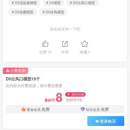
# D5渲染器模型
# D5模型
# D5出风口模型
# D5浴霸模型
# D5排风模型
喜欢就支持一下吧
点赞
13
分享
收藏
1
付费资源
D5出风口模型15个
此内容为付费资源，请付费后查看
8
限时特惠
15
素材币
素材币
免费
免费
黄金会员
钻石会员
登录购买