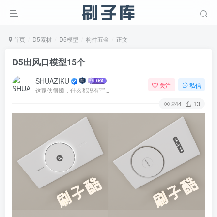
首页
D5素材
D5模型
构件五金
正文
D5出风口模型15个
SHUAZIKU
关注
私信
这家伙很懒，什么都没有写...
244
13