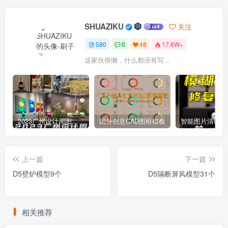
SHUAZIKU
关注
580
0
48
17.6W+
这家伙很懒，什么都没有写...
2023广州设计周图集更新至8000多张高清图+联系方式
国外创意CAD图框模板
上一篇
下一篇
D5壁炉模型9个
D5隔断屏风模型31个
相关推荐