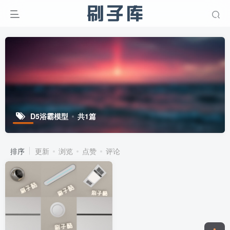
D5浴霸模型
共1篇
排序
更新
浏览
点赞
评论