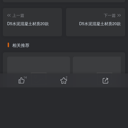
上一篇
下一篇
D5水泥混凝土材质20款
D5水泥混凝土材质20款
相关推荐
14
2
D5自发光材质2款
D5装饰挂画材质20款
友链申请
免责声明
广告合作
关于我们
Copyright © 2025 ·
刷子库 · 蒙ICP备18005844号-6