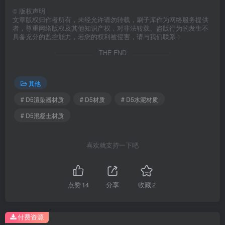
©
版权声明
文章版权归作者所有，未经允许请勿转载，刷子库作为网络服务提供
者，尊重网络版权及其他知识产权，对非法转载、盗版行为的发生不
具备充分的监控能力，若您的权利被侵害，请与我们联系！
THE END
其他
# D5渲染器材质
# D5材质
# D5水泥材质
# D5混凝土材质
喜欢就支持一下吧
点赞
14
分享
收藏
2
付费资源