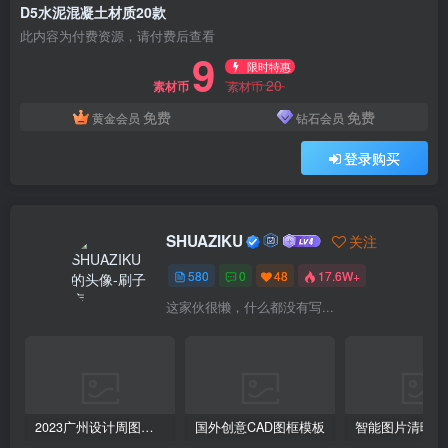
D5水泥混凝土材质20款
此内容为付费资源，请付费后查看
9
限时特惠
20
素材币
素材币
免费
免费
黄金会员
钻石会员
登录购买
SHUAZIKU
关注
580
0
48
17.6W+
这家伙很懒，什么都没有写...
2023广州设计周图集更新至8000多张高清图+联系方式
国外创意CAD图框模板