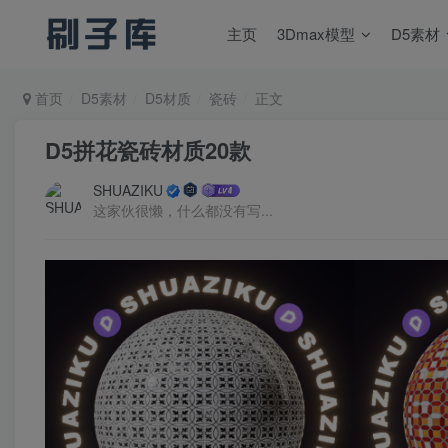
主页
3Dmax模型
D5素材
首页
D5素材
D5材质
瓷砖
正文
D5拼花瓷砖材质20款
SHUAZIKU
这家伙很懒，什么都没有写...