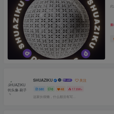
此
素
SHUAZIKU
关注
580
0
48
17.6W+
这家伙很懒，什么都没有写...