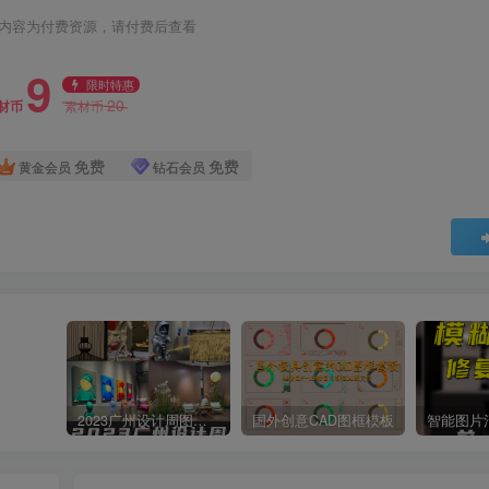
内容为付费资源，请付费后查看
9
限时特惠
20
材币
素材币
免费
免费
黄金会员
钻石会员
2023广州设计周图集更新至8000多张高清图+联系方式
国外创意CAD图框模板