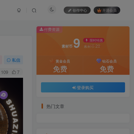
创作中心
开通会员
付费资源
9
限时特惠
20
素材币
素材币
私信
黄金会员
钻石会员
免费
免费
109
7
登录购买
热门文章