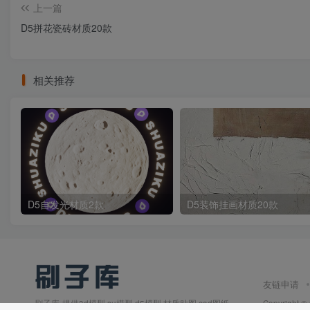
上一篇
D5拼花瓷砖材质20款
相关推荐
D5自发光材质2款
D5装饰挂画材质20款
友链申请
刷子库-提供3d模型,su模型,d5模型,材质贴图,cad图纸,
Copyright ©