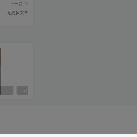
下一篇
无更多文章
D5装饰挂画材质20款
D5装饰挂画材质20款