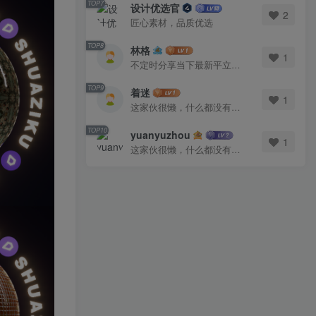
TOP7
设计优选官
2
匠心素材，品质优选
TOP8
林格
1
不定时分享当下最新平立面图库
TOP9
着迷
1
这家伙很懒，什么都没有写...
TOP10
yuanyuzhou
1
这家伙很懒，什么都没有写...