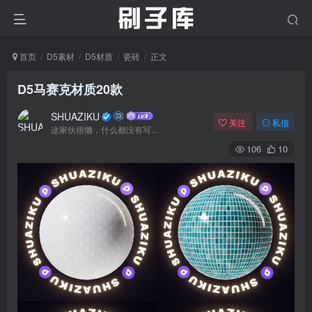
首页
D5素材
D5材质
瓷砖
正文
D5马赛克材质20款
SHUAZIKU
关注
私信
这家伙很懒，什么都没有写...
106
10