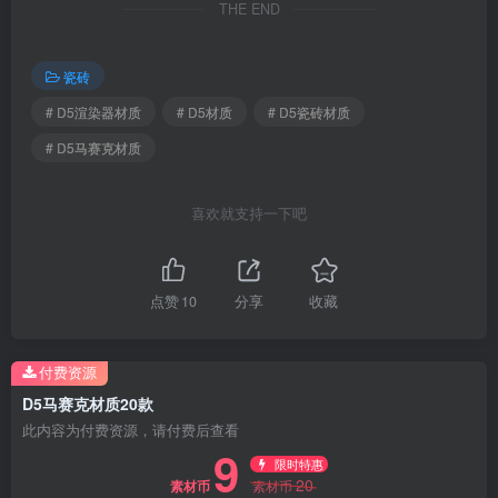
©
版权声明
文章版权归作者所有，未经允许请勿转载，刷子库作为网络服务提供
者，尊重网络版权及其他知识产权，对非法转载、盗版行为的发生不
具备充分的监控能力，若您的权利被侵害，请与我们联系！
THE END
瓷砖
# D5渲染器材质
# D5材质
# D5瓷砖材质
# D5马赛克材质
喜欢就支持一下吧
点赞
10
分享
收藏
付费资源