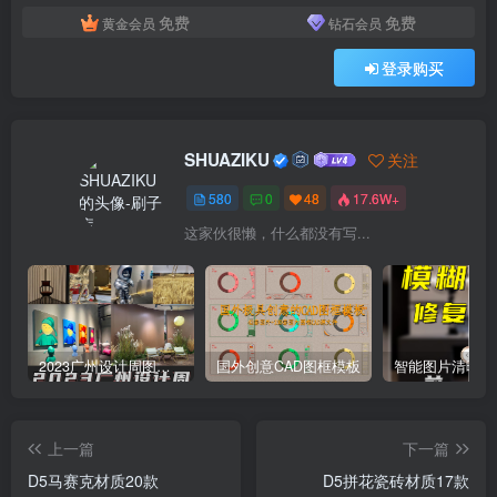
D5马赛克材质20款
此内容为付费资源，请付费后查看
9
限时特惠
20
素材币
素材币
免费
免费
黄金会员
钻石会员
登录购买
SHUAZIKU
关注
580
0
48
17.6W+
这家伙很懒，什么都没有写...
2023广州设计周图集更新至8000多张高清图+联系方式
国外创意CAD图框模板