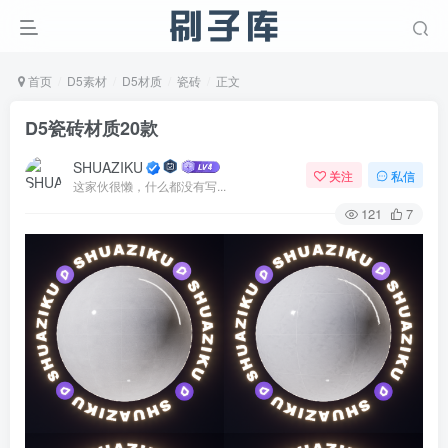
首页
D5素材
D5材质
瓷砖
正文
D5瓷砖材质20款
SHUAZIKU
关注
私信
这家伙很懒，什么都没有写...
121
7