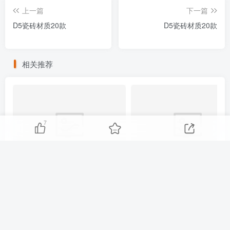
上一篇
下一篇
D5瓷砖材质20款
D5瓷砖材质20款
相关推荐
7
D5自发光材质2款
D5装饰挂画材质20款
友链申请
免责声明
广告合作
关于我们
Copyright © 2025 ·
刷子库 · 蒙ICP备18005844号-6