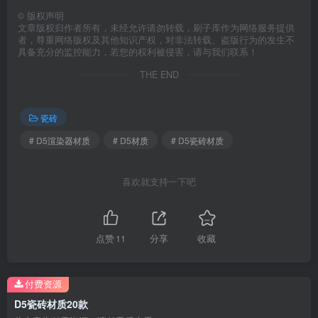
©
版权声明
文章版权归作者所有，未经允许请勿转载，刷子库作为网络服务提供
者，尊重网络版权及其他知识产权，对非法转载、盗版行为的发生不
具备充分的监控能力，若您的权利被侵害，请与我们联系！
THE END
瓷砖
# D5渲染器材质
# D5材质
# D5瓷砖材质
喜欢就支持一下吧
点赞
11
分享
收藏
付费资源
D5瓷砖材质20款