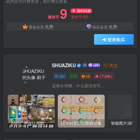
此内容为付费资源，请付费后查看
9
限时特惠
20
素材币
素材币
免费
免费
黄金会员
钻石会员
登录购买
SHUAZIKU
关注
580
0
48
17.6W+
这家伙很懒，什么都没有写...
2023广州设计周图集更新至8000多张高清图+联系方式
国外创意CAD图框模板