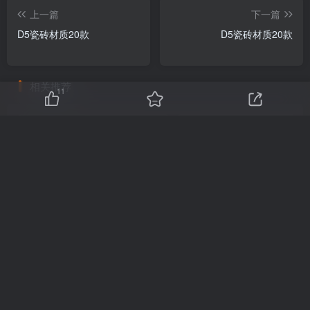
上一篇
下一篇
D5瓷砖材质20款
D5瓷砖材质20款
相关推荐
11
D5自发光材质2款
D5装饰挂画材质20款
友链申请
免责声明
广告合作
关于我们
Copyright © 2025 ·
刷子库 · 蒙ICP备18005844号-6