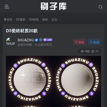
首页
D5素材
D5材质
瓷砖
正文
D5瓷砖材质20款
SHUAZIKU
关注
私信
这家伙很懒，什么都没有写...
102
11