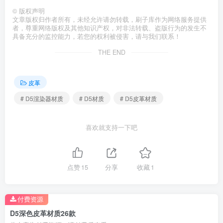
©
版权声明
文章版权归作者所有，未经允许请勿转载，刷子库作为网络服务提供
者，尊重网络版权及其他知识产权，对非法转载、盗版行为的发生不
具备充分的监控能力，若您的权利被侵害，请与我们联系！
THE END
皮革
# D5渲染器材质
# D5材质
# D5皮革材质
喜欢就支持一下吧
点赞
15
分享
收藏
1
付费资源
D5深色皮革材质26款