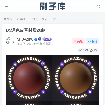
首页
D5素材
D5材质
皮革
正文
D5深色皮革材质26款
SHUAZIKU
关注
私信
这家伙很懒，什么都没有写...
123
15