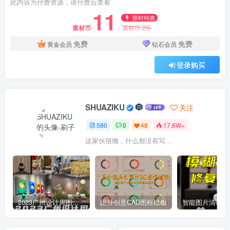
此内容为付费资源，请付费后查看
11
限时特惠
26
素材币
素材币
免费
免费
黄金会员
钻石会员
登录购买
SHUAZIKU
关注
580
0
48
17.6W+
这家伙很懒，什么都没有写...
2023广州设计周图集更新至8000多张高清图+联系方式
国外创意CAD图框模板