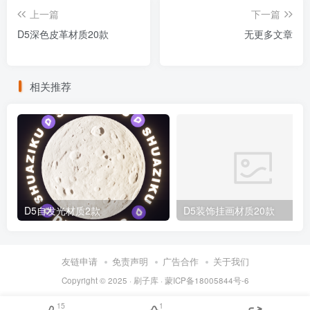
上一篇
下一篇
D5深色皮革材质20款
无更多文章
相关推荐
D5自发光材质2款
D5装饰挂画材质20款
友链申请
免责声明
广告合作
关于我们
Copyright © 2025 ·
刷子库 · 蒙ICP备18005844号-6
15
1