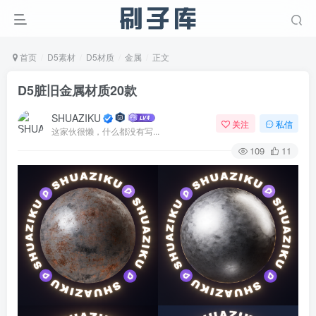
首页
D5素材
D5材质
金属
正文
D5脏旧金属材质20款
SHUAZIKU
关注
私信
这家伙很懒，什么都没有写...
109
11