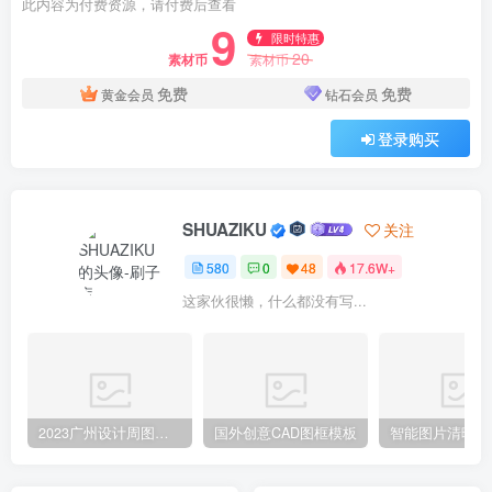
此内容为付费资源，请付费后查看
9
限时特惠
20
素材币
素材币
免费
免费
黄金会员
钻石会员
登录购买
SHUAZIKU
关注
580
0
48
17.6W+
这家伙很懒，什么都没有写...
2023广州设计周图集更新至8000多张高清图+联系方式
国外创意CAD图框模板