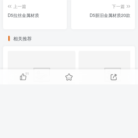
上一篇
下一篇
D5拉丝金属材质
D5脏旧金属材质20款
相关推荐
11
D5自发光材质2款
D5装饰挂画材质20款
友链申请
免责声明
广告合作
关于我们
Copyright © 2025 ·
刷子库 · 蒙ICP备18005844号-6