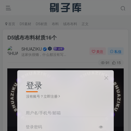
首页
D5素材
D5材质
布料
绒布布料
正文
D5绒布布料材质16个
SHUAZIKU
关注
私信
这家伙很懒，什么都没有写...
91
15
登录
没有账号？立即注册
用户名/手机号/邮箱
登录密码