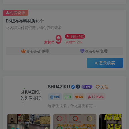
付费资源
D5绒布布料材质16个
此内容为付费资源，请付费后查看
9
限时特惠
20
素材币
素材币
免费
免费
黄金会员
钻石会员
登录购买
SHUAZIKU
关注
580
0
48
17.6W+
这家伙很懒，什么都没有写...