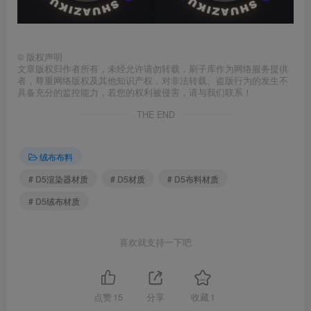
©
版权声明
文章版权归作者所有，未经允许请勿转载，刷子库作为网络服务提供
者，尊重网络版权及其他知识产权，对非法转载、盗版行为的发生不
具备充分的监控能力，若您的权利被侵害，请与我们联系！
THE END
绒布布料
# D5渲染器材质
# D5材质
# D5布料材质
# D5绒布材质
喜欢就支持一下吧
点赞
15
分享
收藏
1