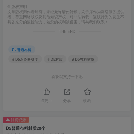
©
版权声明
文章版权归作者所有，未经允许请勿转载，刷子库作为网络服务提供
者，尊重网络版权及其他知识产权，对非法转载、盗版行为的发生不
具备充分的监控能力，若您的权利被侵害，请与我们联系！
THE END
普通布料
# D5渲染器材质
# D5材质
# D5布料材质
喜欢就支持一下吧
点赞
11
分享
收藏
付费资源
D5普通布料材质20个