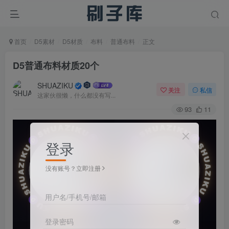
首页
D5素材
D5材质
布料
普通布料
正文
D5普通布料材质20个
SHUAZIKU
关注
私信
这家伙很懒，什么都没有写...
93
11
登录
没有账号？立即注册
用户名/手机号/邮箱
登录密码