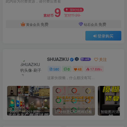
此内容为付费资源，请付费后查看
9
限时特惠
20
素材币
素材币
免费
免费
黄金会员
钻石会员
登录购买
SHUAZIKU
关注
580
0
48
17.6W+
这家伙很懒，什么都没有写...
2023广州设计周图集更新至8000多张高清图+联系方式
国外创意CAD图框模板