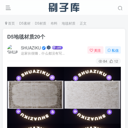
首页
D5素材
D5材质
布料
地毯材质
正文
D5地毯材质20个
SHUAZIKU
关注
私信
这家伙很懒，什么都没有写...
84
12