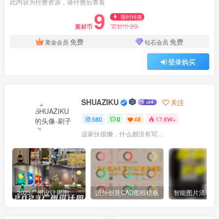
此内容为付费资源，请付费后查看
9
限时特惠
20
素材币
素材币
免费
免费
黄金会员
钻石会员
登录购买
SHUAZIKU
关注
580
0
48
17.6W+
这家伙很懒，什么都没有写...
2023广州设计周图集更新至8000多张高清图+联系方式
国外创意CAD图框模板