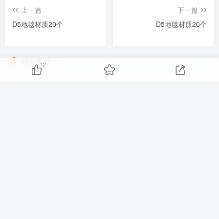
上一篇
下一篇
D5地毯材质20个
D5地毯材质20个
相关推荐
12
D5自发光材质2款
D5装饰挂画材质20款
友链申请
免责声明
广告合作
关于我们
Copyright © 2025 ·
刷子库 · 蒙ICP备18005844号-6