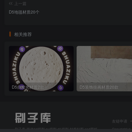
上一篇
D5地毯材质20个
相关推荐
D5自发光材质2款
D5装饰挂画材质20款
友链申请
刷子库-提供3d模型,su模型,d5模型,材质贴图,cad图纸,
Copyright ©