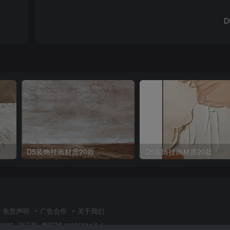
D
D5装饰挂画材质20款
D5装饰挂画材质20款
免责声明
广告合作
关于我们
 2025 ·
刷子库 · 蒙ICP备18005844号-6