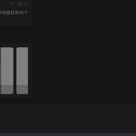
下一篇
5地毯材质20个
D5装饰挂画材质20款
D5装饰挂画材质20款