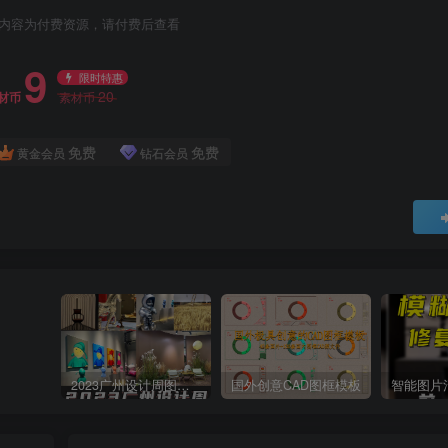
内容为付费资源，请付费后查看
9
限时特惠
20
材币
素材币
免费
免费
黄金会员
钻石会员
2023广州设计周图集更新至8000多张高清图+联系方式
国外创意CAD图框模板