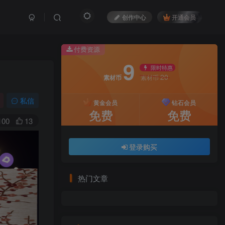
创作中心
开通会员
付费资源
9
限时特惠
20
素材币
素材币
私信
黄金会员
钻石会员
免费
免费
100
13
登录购买
热门文章