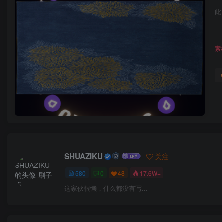
此
素
SHUAZIKU
关注
580
0
48
17.6W+
这家伙很懒，什么都没有写...