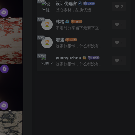
TOP7
设计优选官
2
匠心素材，品质优选
TOP8
林格
1
不定时分享当下最新平立面图库
TOP9
着迷
1
这家伙很懒，什么都没有写...
TOP10
yuanyuzhou
1
这家伙很懒，什么都没有写...