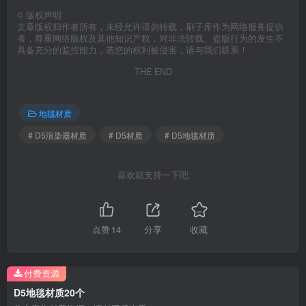
©
版权声明
文章版权归作者所有，未经允许请勿转载，刷子库作为网络服务提供
者，尊重网络版权及其他知识产权，对非法转载、盗版行为的发生不
具备充分的监控能力，若您的权利被侵害，请与我们联系！
THE END
地毯材质
# D5渲染器材质
# D5材质
# D5地毯材质
喜欢就支持一下吧
点赞
14
分享
收藏
付费资源
D5地毯材质20个