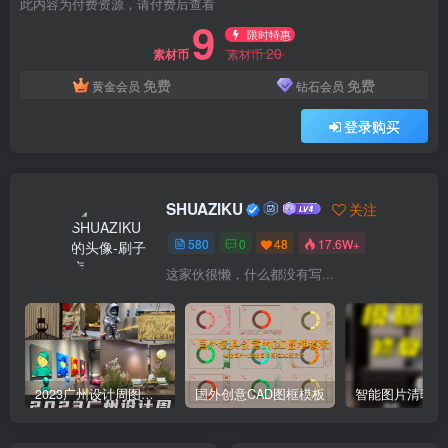
此内容为付费资源，请付费后查看
9
限时特惠
20
素材币
素材币
免费
免费
黄金会员
钻石会员
登录购买
SHUAZIKU
关注
580
0
48
17.6W+
这家伙很懒，什么都没有写...
2023广州设计周图集更新至8000多张高清图+联系方式
国外创意CAD图框模板