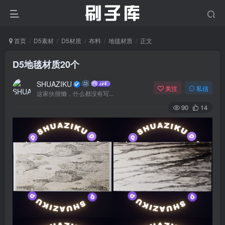
首页
D5素材
D5材质
布料
地毯材质
正文
D5地毯材质20个
SHUAZIKU
关注
私信
这家伙很懒，什么都没有写...
90
14
登录
没有账号？立即注册
用户名/手机号/邮箱
登录密码