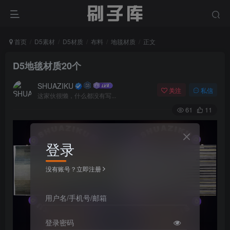
首页
D5素材
D5材质
布料
地毯材质
正文
D5地毯材质20个
SHUAZIKU
关注
私信
这家伙很懒，什么都没有写...
61
11
登录
没有账号？立即注册
用户名/手机号/邮箱
登录密码