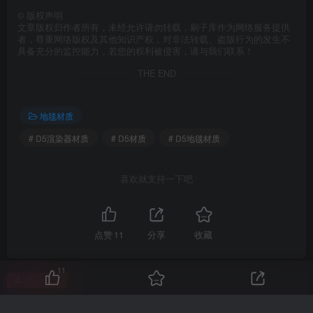
©
版权声明
文章版权归作者所有，未经允许请勿转载，刷子库作为网络服务提供
者，尊重网络版权及其他知识产权，对非法转载、盗版行为的发生不
具备充分的监控能力，若您的权利被侵害，请与我们联系！
THE END
地毯材质
# D5渲染器材质
# D5材质
# D5地毯材质
喜欢就支持一下吧
点赞
11
分享
收藏
11
付费资源
D5地毯材质20个