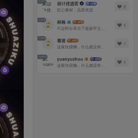
TOP7
设计优选官
2
匠心素材，品质优选
TOP8
林格
1
不定时分享当下最新平立面图库
TOP9
着迷
1
这家伙很懒，什么都没有写...
TOP10
yuanyuzhou
1
这家伙很懒，什么都没有写...