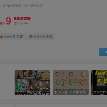
内容为付费资源，请付费后查看
9
限时特惠
20
材币
素材币
免费
免费
黄金会员
钻石会员
2023广州设计周图集更新至8000多张高清图+联系方式
国外创意CAD图框模板