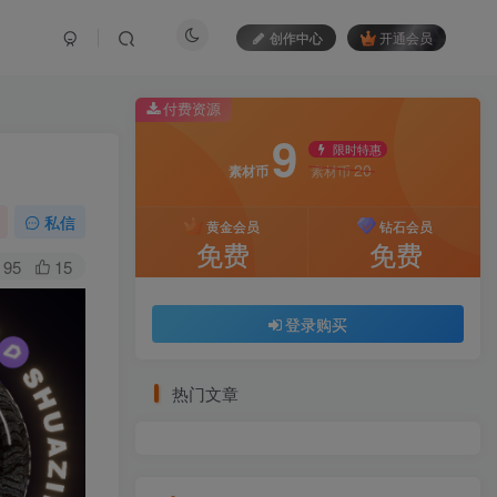
创作中心
开通会员
付费资源
9
限时特惠
20
素材币
素材币
私信
黄金会员
钻石会员
免费
免费
95
15
登录购买
热门文章