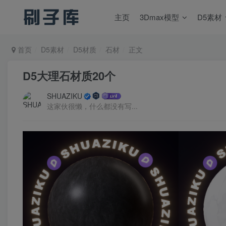
主页
3Dmax模型
D5素材
首页
D5素材
D5材质
石材
正文
D5大理石材质20个
SHUAZIKU
这家伙很懒，什么都没有写...