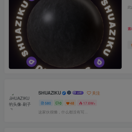
此
素
SHUAZIKU
关注
580
0
48
17.6W+
这家伙很懒，什么都没有写...