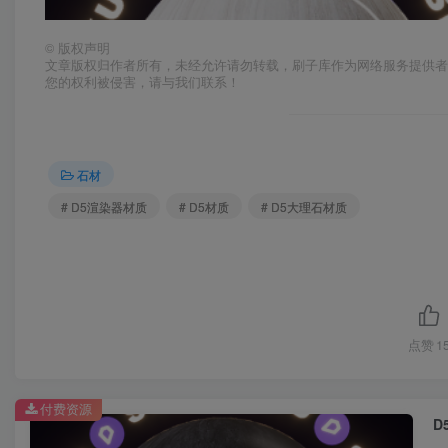
©
版权声明
文章版权归作者所有，未经允许请勿转载，刷子库作为网络服务提供
您的权利被侵害，请与我们联系！
石材
# D5渲染器材质
# D5材质
# D5大理石材质
点赞
1
付费资源
D