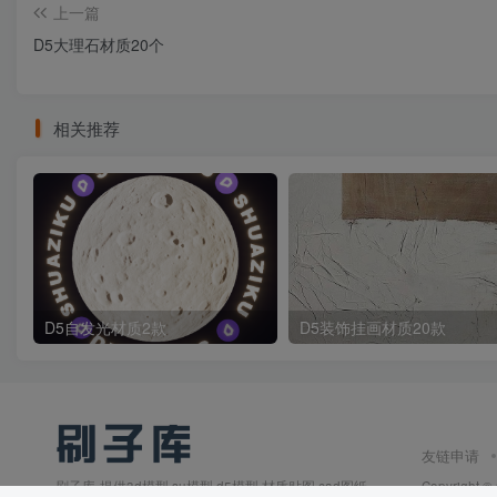
上一篇
D5大理石材质20个
相关推荐
D5自发光材质2款
D5装饰挂画材质20款
友链申请
刷子库-提供3d模型,su模型,d5模型,材质贴图,cad图纸,
Copyright ©