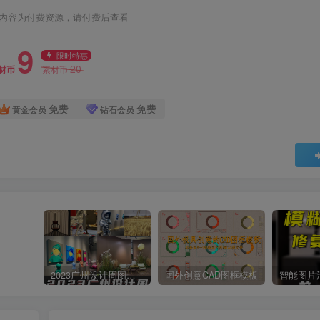
内容为付费资源，请付费后查看
9
限时特惠
20
材币
素材币
免费
免费
黄金会员
钻石会员
2023广州设计周图集更新至8000多张高清图+联系方式
国外创意CAD图框模板