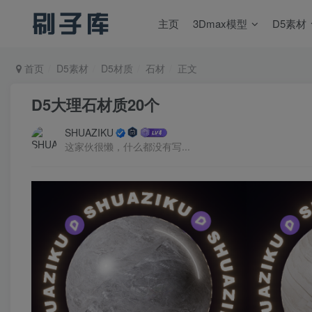
主页
3Dmax模型
D5素材
首页
D5素材
D5材质
石材
正文
D5大理石材质20个
SHUAZIKU
这家伙很懒，什么都没有写...