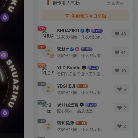
创作者人气榜
发布素材
签到领取今日奖励
TOP1
SHUAZIKU
48
这家伙很懒，什么都没有写...
TOP2
素材π
41
这家伙很懒，什么都没有写...
TOP3
YLD.Studio
19
贵阳YLD空间设计工作室，高端设计图库 ADVANCED CAD TEMPLATE 系列作者。联系邮箱：yld.studio@foxmail.com
TOP4
YDSHEJI
5
这家伙很懒，什么都没有写...
TOP5
设计优选官
2
匠心素材，品质优选
TOP6
猫和绿萝
2
这家伙很懒，什么都没有写...