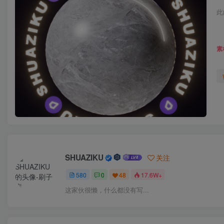
此
素
SHUAZIKU
关注
580
0
48
17.6W+
这家伙很懒，什么都没有写...