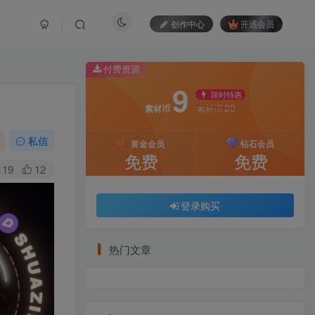
创作中心
开通会员
付费资源
9
限时特惠
20
素材币
素材币
私信
黄金会员
钻石会员
免费
免费
119
12
登录购买
热门文章