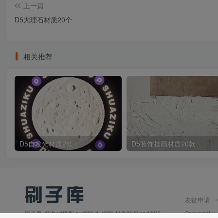
上一篇
D5大理石材质20个
相关推荐
D5自发光材质2款
D5装饰挂画材质20款
友链申请
刷子库-提供3d模型,su模型,d5模型,材质贴图,cad图纸,
Copyright ©