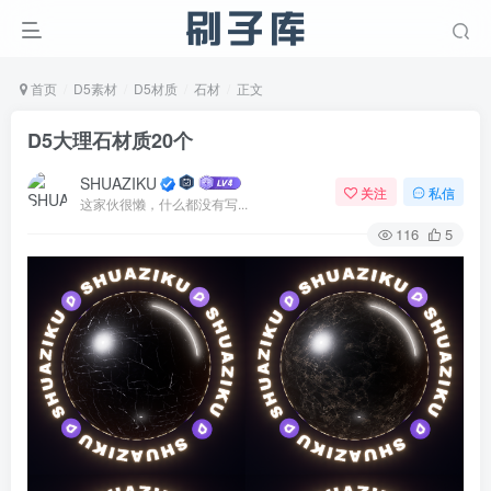
首页
D5素材
D5材质
石材
正文
D5大理石材质20个
SHUAZIKU
关注
私信
这家伙很懒，什么都没有写...
116
5