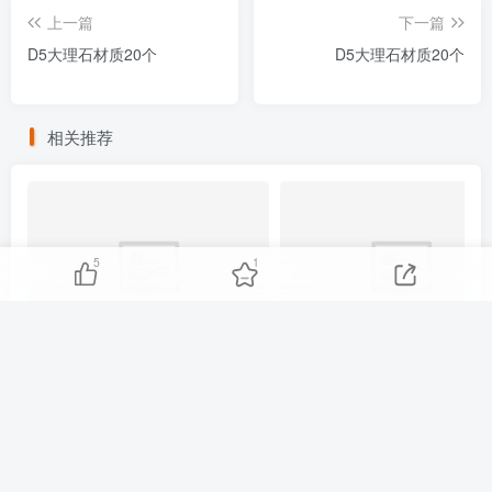
上一篇
下一篇
D5大理石材质20个
D5大理石材质20个
相关推荐
5
1
D5自发光材质2款
D5装饰挂画材质20款
友链申请
免责声明
广告合作
关于我们
Copyright © 2025 ·
刷子库 · 蒙ICP备18005844号-6