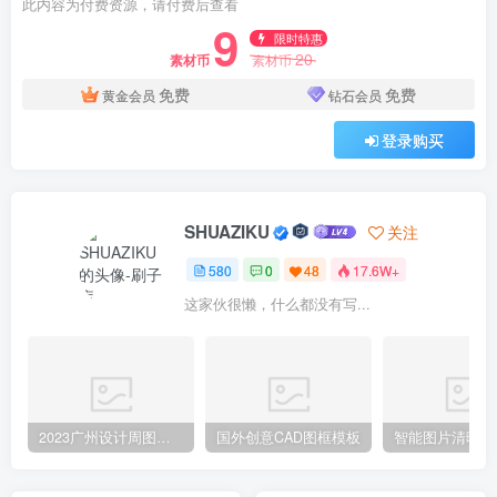
此内容为付费资源，请付费后查看
9
限时特惠
20
素材币
素材币
免费
免费
黄金会员
钻石会员
登录购买
SHUAZIKU
关注
580
0
48
17.6W+
这家伙很懒，什么都没有写...
2023广州设计周图集更新至8000多张高清图+联系方式
国外创意CAD图框模板