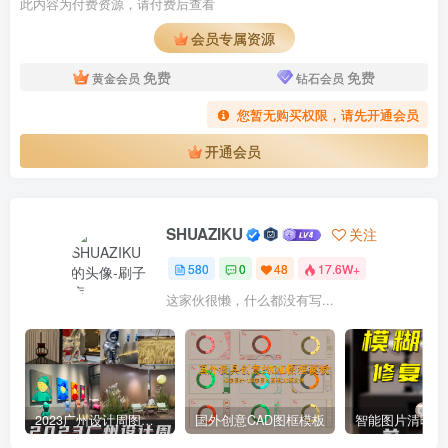
此内容为付费资源，请付费后查看
会员专属资源
免费
免费
黄金会员
钻石会员
您暂无购买权限，请先开通会员
开通会员
SHUAZIKU
关注
580
0
48
17.6W+
这家伙很懒，什么都没有写...
2023广州设计周图集更新至8000多张高清图+联系方式
国外创意CAD图框模板