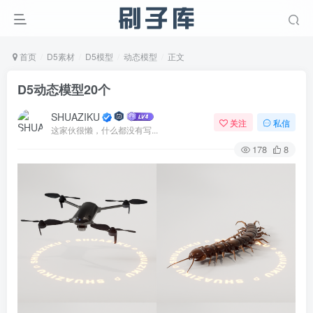
首页
D5素材
D5模型
动态模型
正文
D5动态模型20个
SHUAZIKU
关注
私信
这家伙很懒，什么都没有写...
178
8