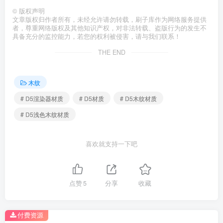
©
版权声明
文章版权归作者所有，未经允许请勿转载，刷子库作为网络服务提供
者，尊重网络版权及其他知识产权，对非法转载、盗版行为的发生不
具备充分的监控能力，若您的权利被侵害，请与我们联系！
THE END
木纹
# D5渲染器材质
# D5材质
# D5木纹材质
# D5浅色木纹材质
喜欢就支持一下吧
点赞
5
分享
收藏
付费资源