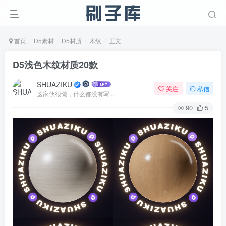
首页
D5素材
D5材质
木纹
正文
D5浅色木纹材质20款
SHUAZIKU
关注
私信
这家伙很懒，什么都没有写...
90
5