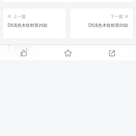
上一篇
下一篇
D5浅色木纹材质20款
D5浅色木纹材质20款
相关推荐
5
D5自发光材质2款
D5装饰挂画材质20款
友链申请
免责声明
广告合作
关于我们
Copyright © 2025 ·
刷子库 · 蒙ICP备18005844号-6