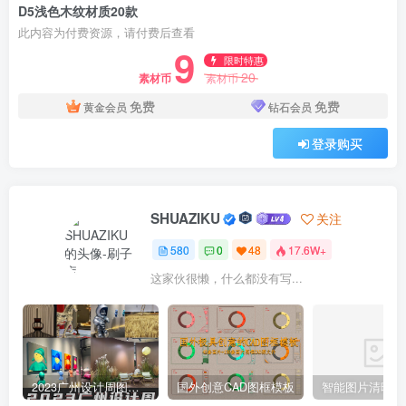
D5浅色木纹材质20款
此内容为付费资源，请付费后查看
9
限时特惠
20
素材币
素材币
免费
免费
黄金会员
钻石会员
登录购买
SHUAZIKU
关注
580
0
48
17.6W+
这家伙很懒，什么都没有写...
2023广州设计周图集更新至8000多张高清图+联系方式
国外创意CAD图框模板