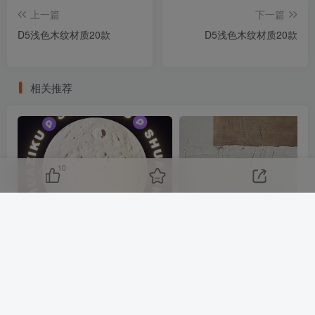
上一篇
下一篇
D5浅色木纹材质20款
D5浅色木纹材质20款
相关推荐
10
D5自发光材质2款
D5装饰挂画材质20款
友链申请
免责声明
广告合作
关于我们
Copyright © 2025 ·
刷子库 · 蒙ICP备18005844号-6