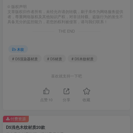
©
版权声明
文章版权归作者所有，未经允许请勿转载，刷子库作为网络服务提供
者，尊重网络版权及其他知识产权，对非法转载、盗版行为的发生不
具备充分的监控能力，若您的权利被侵害，请与我们联系！
THE END
木纹
# D5渲染器材质
# D5材质
# D5木纹材质
喜欢就支持一下吧
点赞
10
分享
收藏
付费资源
D5浅色木纹材质20款