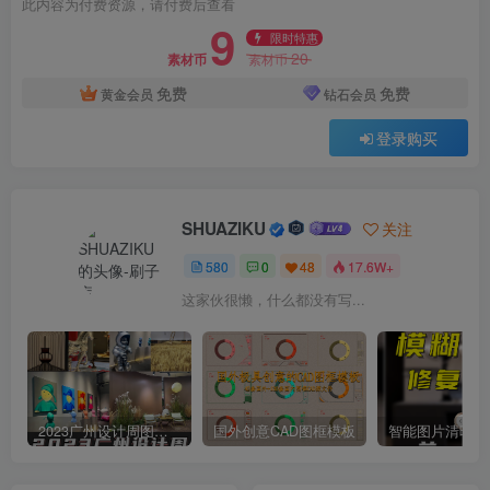
此内容为付费资源，请付费后查看
9
限时特惠
20
素材币
素材币
免费
免费
黄金会员
钻石会员
登录购买
SHUAZIKU
关注
580
0
48
17.6W+
这家伙很懒，什么都没有写...
2023广州设计周图集更新至8000多张高清图+联系方式
国外创意CAD图框模板