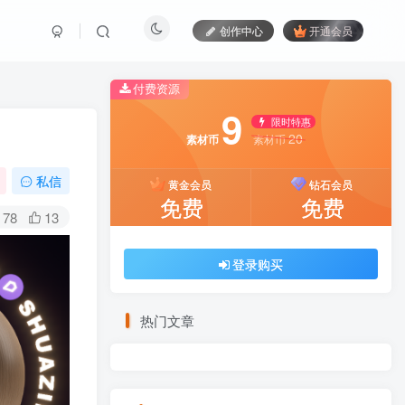
创作中心
开通会员
付费资源
9
限时特惠
20
素材币
素材币
私信
黄金会员
钻石会员
免费
免费
78
13
登录购买
热门文章