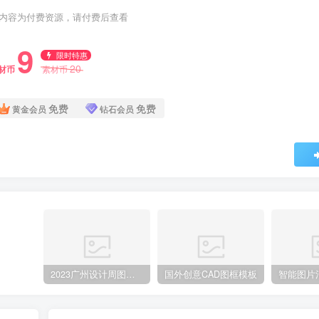
内容为付费资源，请付费后查看
9
限时特惠
20
材币
素材币
免费
免费
黄金会员
钻石会员
2023广州设计周图集更新至8000多张高清图+联系方式
国外创意CAD图框模板