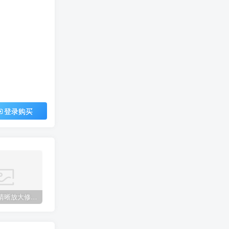
登录购买
智能图片清晰放大修复上色工具
procreate手绘笔刷[平面系列]
网红cad图库丨意大利进口单体模型ppt排版