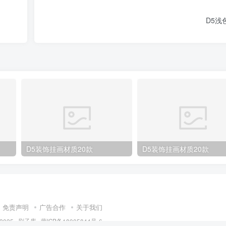
D5浅
D5装饰挂画材质20款
D5装饰挂画材质20款
免责声明
广告合作
关于我们
 2025 ·
刷子库 · 蒙ICP备18005844号-6