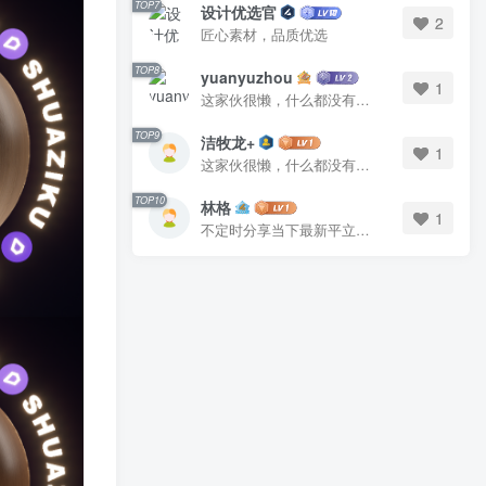
TOP7
设计优选官
2
匠心素材，品质优选
TOP8
yuanyuzhou
1
这家伙很懒，什么都没有写...
TOP9
洁牧龙+
1
这家伙很懒，什么都没有写...
TOP10
林格
1
不定时分享当下最新平立面图库