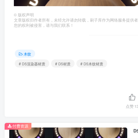
©
版权声明
文章版权归作者所有，未经允许请勿转载，刷子库作为网络服务提供
您的权利被侵害，请与我们联系！
木纹
# D5渲染器材质
# D5材质
# D5木纹材质
点赞
1
付费资源
D