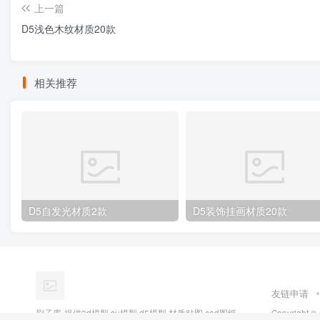
上一篇
D5浅色木纹材质20款
相关推荐
D5自发光材质2款
D5装饰挂画材质20款
友链申请
刷子库-提供3d模型,su模型,d5模型,材质贴图,cad图纸,
Copyright ©