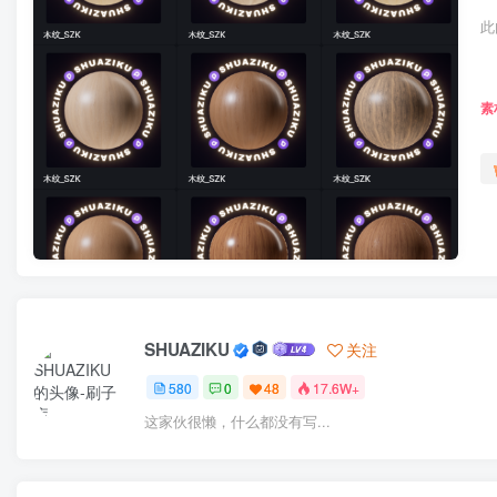
此
素
SHUAZIKU
关注
580
0
48
17.6W+
这家伙很懒，什么都没有写...