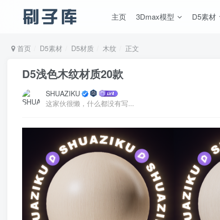
主页
3Dmax模型
D5素材
首页
D5素材
D5材质
木纹
正文
D5浅色木纹材质20款
SHUAZIKU
这家伙很懒，什么都没有写...