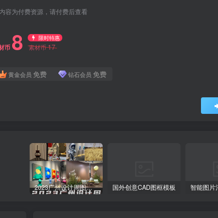
内容为付费资源，请付费后查看
8
限时特惠
17
材币
素材币
免费
免费
黄金会员
钻石会员
2023广州设计周图集更新至8000多张高清图+联系方式
国外创意CAD图框模板