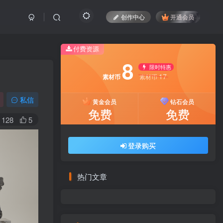
创作中心
开通会员
付费资源
8
限时特惠
17
素材币
素材币
私信
黄金会员
钻石会员
免费
免费
128
5
登录购买
热门文章