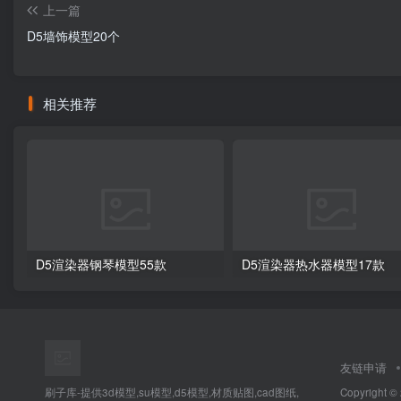
上一篇
D5墙饰模型20个
相关推荐
D5渲染器钢琴模型55款
D5渲染器热水器模型17款
友链申请
刷子库-提供3d模型,su模型,d5模型,材质贴图,cad图纸,
Copyright ©