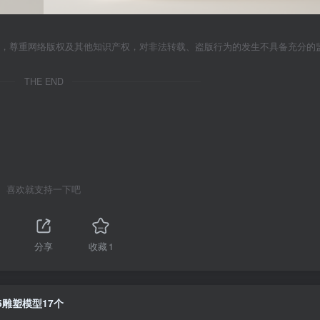
者，尊重网络版权及其他知识产权，对非法转载、盗版行为的发生不具备充分的
THE END
喜欢就支持一下吧
分享
收藏
1
5雕塑模型17个