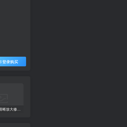
登录购买
智能图片清晰放大修复上色工具
procreate手绘笔刷[平面系列]
网红cad图库丨意大利进口单体模型ppt排版