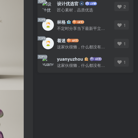
TOP7
设计优选官
2
匠心素材，品质优选
TOP8
林格
1
不定时分享当下最新平立面图库
TOP9
着迷
1
这家伙很懒，什么都没有写...
TOP10
yuanyuzhou
1
这家伙很懒，什么都没有写...