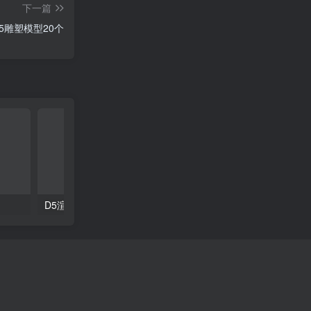
下一篇
5雕塑模型20个
D5渲染器手提包模型45款
D5渲染器办公椅模型16