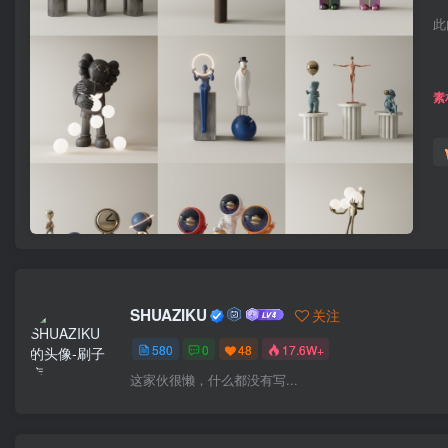
此
素
SHUAZIKU
关注
580
0
48
17.6W+
这家伙很懒，什么都没有写...