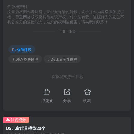
©
版权声明
文章版权归作者所有，未经允许请勿转载，刷子库作为网络服务提供
者，尊重网络版权及其他知识产权，对非法转载、盗版行为的发生不
具备充分的监控能力，若您的权利被侵害，请与我们联系！
THE END
软装陈设
# D5渲染器模型
# D5儿童玩具模型
喜欢就支持一下吧
点赞
6
分享
收藏
付费资源
D5儿童玩具模型20个