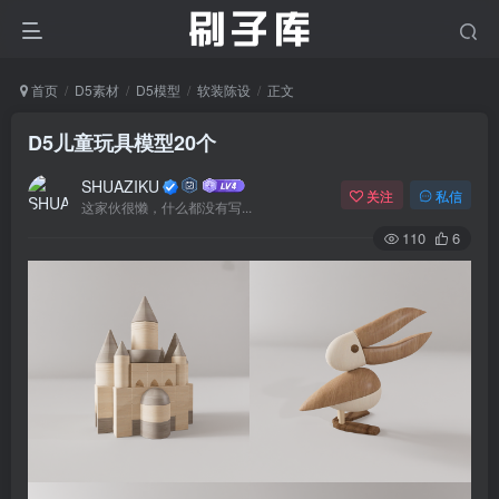
首页
D5素材
D5模型
软装陈设
正文
D5儿童玩具模型20个
SHUAZIKU
关注
私信
这家伙很懒，什么都没有写...
110
6