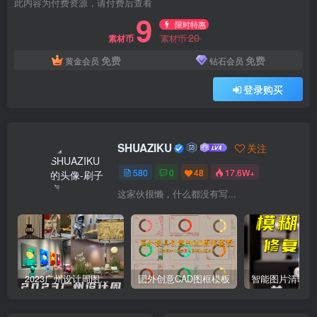
此内容为付费资源，请付费后查看
9
限时特惠
20
素材币
素材币
免费
免费
黄金会员
钻石会员
登录购买
SHUAZIKU
关注
580
0
48
17.6W+
这家伙很懒，什么都没有写...
2023广州设计周图集更新至8000多张高清图+联系方式
国外创意CAD图框模板