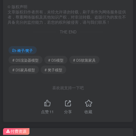
©
版权声明
文章版权归作者所有，未经允许请勿转载，刷子库作为网络服务提供
者，尊重网络版权及其他知识产权，对非法转载、盗版行为的发生不
具备充分的监控能力，若您的权利被侵害，请与我们联系！
THE END
椅子/凳子
# D5渲染器模型
# D5模型
# D5软装家具
# D5家具模型
# 凳子模型
喜欢就支持一下吧
点赞
11
分享
收藏
付费资源