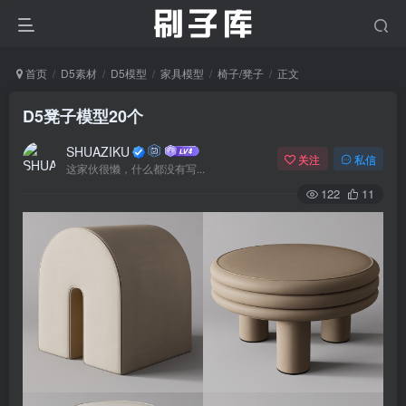
首页
D5素材
D5模型
家具模型
椅子/凳子
正文
D5凳子模型20个
SHUAZIKU
关注
私信
这家伙很懒，什么都没有写...
122
11