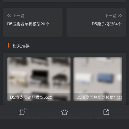
上一篇
下一篇
D5渲染器单椅模型20个
D5凳子模型24个
相关推荐
D5渲染器钢琴模型55款
D5渲染器热水器模型17款
11
友链申请
免责声明
广告合作
关于我们
Copyright © 2025 ·
刷子库 · 蒙ICP备18005844号-6