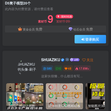
D5凳子模型20个
此内容为付费资源，请付费后查看
9
限时特惠
20
素材币
素材币
免费
免费
黄金会员
钻石会员
登录购买
SHUAZIKU
关注
580
0
48
17.6W+
这家伙很懒，什么都没有写...
2023广州设计周图集更新至8000多张高清图+联系方式
国外创意CAD图框模板