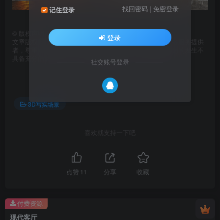
找回密码
|
免密登录
记住登录
©
版权声明
登录
文章版权归作者所有，未经允许请勿转载，刷子库作为网络服务提供
者，尊重网络版权及其他知识产权，对非法转载、盗版行为的发生不
具备充分的监控能力，若您的权利被侵害，请与我们联系！
社交账号登录
THE END
3D写实场景
喜欢就支持一下吧
点赞
11
分享
收藏
付费资源
现代客厅