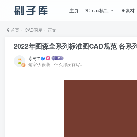
主页
3Dmax模型
D5素材
首页
CAD图库
正文
2022年图森全系列标准图CAD规范 各
素材π
这家伙很懒，什么都没有写...