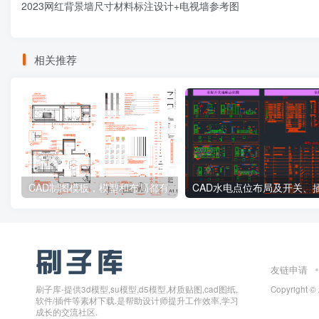
2023网红背景墙尺寸材料标注设计+电视墙参考图
相关推荐
CAD制图模板，模型和布局都有
友链申请
刷子库-提供3d模型,su模型,d5模型,材质贴图,cad图纸,
Copyright ©
软件/插件等素材下载.是帮助设计师提升工作效率,学习
成长的交流社区.