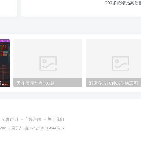
600多款精品高质
CAD水电点位布局及开关、插座、灯具合集
天花吊顶节点100款
酒店客房16种房型施工图
免责声明
广告合作
关于我们
 2025 ·
刷子库 · 蒙ICP备18005844号-6