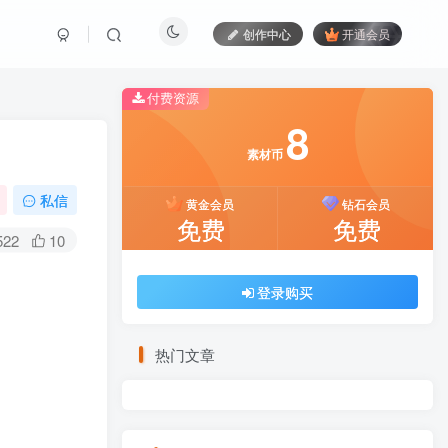
创作中心
开通会员
付费资源
8
8
素材币
素材币
私信
黄金会员
黄金会员
钻石会员
钻石会员
免费
免费
免费
免费
522
10
登录购买
登录购买
热门文章