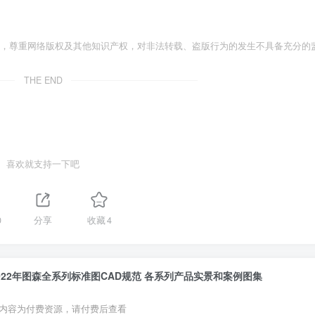
者，尊重网络版权及其他知识产权，对非法转载、盗版行为的发生不具备充分的
THE END
喜欢就支持一下吧
0
分享
收藏
4
022年图森全系列标准图CAD规范 各系列产品实景和案例图集
内容为付费资源，请付费后查看