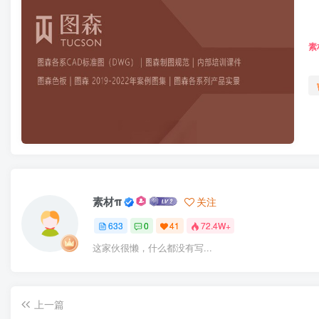
素
素材π
关注
633
0
41
72.4W+
这家伙很懒，什么都没有写...
上一篇