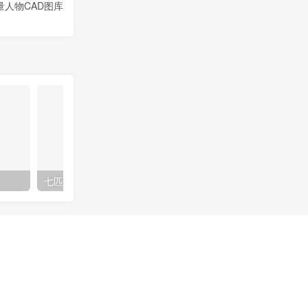
量人物CAD图库
七匹狼店施工图cad
眼镜店施工图