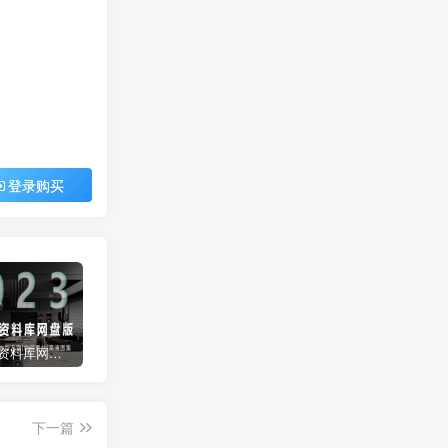
登录购买
2023拓者资料库网盘版800GB | CAD施工图+3D模型+户型方案+高清图集等
彩色CAD图库-带遮罩和地毯贴图
常用天正CAD字体库大全
下一篇