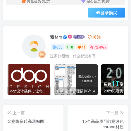
免费
免费
黄金会员
钻石会员
登录购买
素材π
关注
633
0
41
72.4W+
这家伙很懒，什么都没有写...
dop设计插件，让每个设计师都能享受到CAD制图的乐趣
CAD图库管理插件V1.4
上一篇
下一篇
金意陶瓷砖高清贴图
15个高品质可随意改色
corona材质