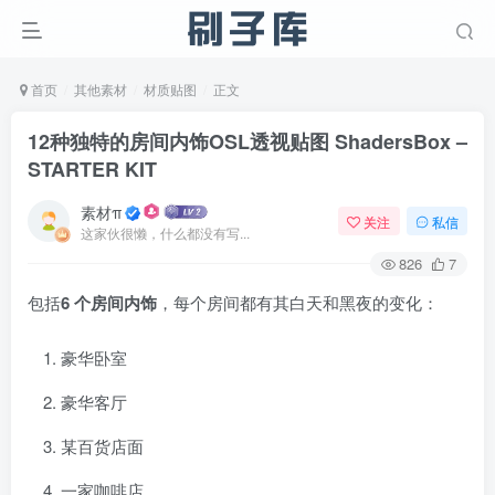
首页
其他素材
材质贴图
正文
12种独特的房间内饰OSL透视贴图 ShadersBox –
STARTER KIT
素材π
关注
私信
这家伙很懒，什么都没有写...
826
7
包括
6 个房间内饰
，每个房间都有其白天和黑夜的变化：
豪华卧室
豪华客厅
某百货店面
一家咖啡店