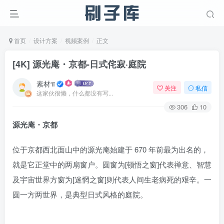
首页
设计方案
视频案例
正文
[4K] 源光庵・京都-日式侘寂·庭院
素材π
关注
私信
这家伙很懒，什么都没有写...
306
10
源光庵・京都
位于京都西北面山中的源光庵始建于 670 年前最为出名的，
就是它正堂中的两扇窗户。圆窗为[顿悟之窗]代表禅意、智慧
及宇宙世界方窗为[迷惘之窗]则代表人间生老病死的艰辛。一
圆一方两世界，是典型日式风格的庭院。