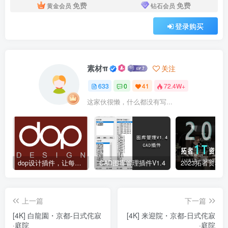
免费
免费
黄金会员
钻石会员
登录购买
素材π
关注
633
0
41
72.4W+
这家伙很懒，什么都没有写...
dop设计插件，让每个设计师都能享受到CAD制图的乐趣
CAD图库管理插件V1.4
上一篇
下一篇
[4K] 白龍園・京都-日式侘寂
[4K] 来迎院・京都-日式侘寂
·庭院
·庭院