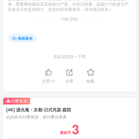
者，尊重网络版权及其他知识产权，对非法转载、盗版行为的发生不
具备充分的监控能力，若您的权利被侵害，请与我们联系！
THE END
视频案例
喜欢就支持一下吧
点赞
10
分享
收藏
付费资源
[4K] 源光庵・京都-日式侘寂·庭院
此内容为付费资源，请付费后查看
3
素材币