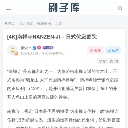
首页
设计方案
视频案例
正文
[4K]南禅寺NANZEN-JI – 日式侘寂庭院
素材π
关注
私信
这家伙很懒，什么都没有写...
97
13
“南禅寺”是京都名刹之一，为临济宗南禅寺派的大本山，正
式名称为“瑞龙山 太平兴国南禅禅寺”。南禅寺始于镰仓后期
的正应4年（1291），是开山祖师无关普门将位于东山的开
基人龟山上皇的离宫改建的禅寺。
南禅寺，规定“日本最优秀的禅僧”为南禅寺住持，故“南禅寺
住持”成为超越法系、流派的最高禅僧的代名词，所以梦窗疏