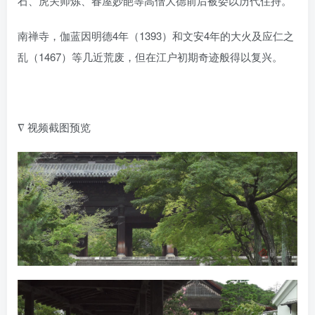
石、虎关师炼、春屋妙葩等高僧大德前后被委以历代住持。
南禅寺，伽蓝因明德4年（1393）和文安4年的大火及应仁之
乱（1467）等几近荒废，但在江户初期奇迹般得以复兴。
∇ 视频截图预览