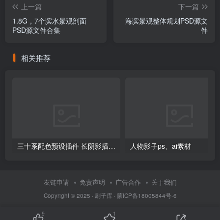
上一篇
下一篇
1.8G，7个滨水景观剖面
海滨景观整体规划PSD源文
PSD源文件合集
件
相关推荐
三十系配色预设插件 长阴影插件 9套配色色卡彩平源文件
人物影子ps、ai素材
友链申请
免责声明
广告合作
关于我们
Copyright © 2025 ·
刷子库 · 蒙ICP备18005844号-6
9
1