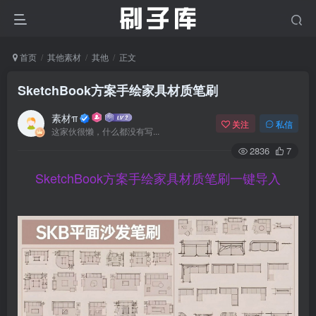
首页
其他素材
其他
正文
SketchBook方案手绘家具材质笔刷
素材π
关注
私信
这家伙很懒，什么都没有写...
2836
7
SketchBook方案手绘家具材质笔刷一键导入
登录
没有账号？立即注册
用户名/手机号/邮箱
登录密码