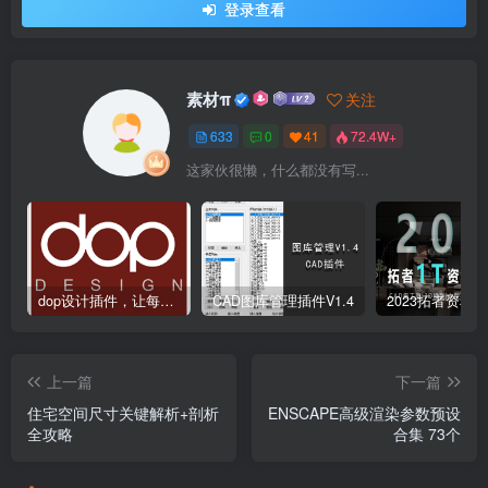
登录查看
素材π
关注
633
0
41
72.4W+
这家伙很懒，什么都没有写...
dop设计插件，让每个设计师都能享受到CAD制图的乐趣
CAD图库管理插件V1.4
上一篇
下一篇
住宅空间尺寸关键解析+剖析
ENSCAPE高级渲染参数预设
全攻略
合集 73个