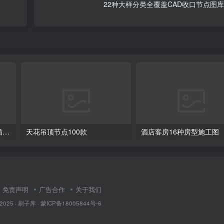
22种大样分类全覆盖CAD收口节点图
CAD水电点位布局及开关、插座、灯具合集
天花吊顶节点100款
酒店客房16种房型施工图
免责声明
广告合作
关于我们
 2025 ·
刷子库 · 蒙ICP备18005844号-6