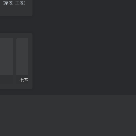
库（家装+工装）
七匹狼店施工图cad
眼镜店施工图