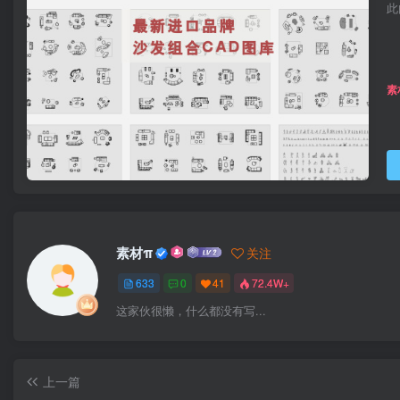
此
素
素材π
关注
633
0
41
72.4W+
这家伙很懒，什么都没有写...
上一篇