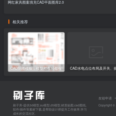
网红家具图案填充CAD平面图库2.0
相关推荐
CAD制图模板，模型和布局都有
友链申请
刷子库-提供3d模型,su模型,d5模型,材质贴图,cad图纸,
Copyright ©
软件/插件等素材下载.是帮助设计师提升工作效率,学习
成长的交流社区.