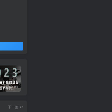
2023拓者资料库网盘版800GB | CAD施工图+3D模型+户型方案+高清图集等
彩色CAD图库-带遮罩和地毯贴图
常用天正CAD字体库大全
下一篇