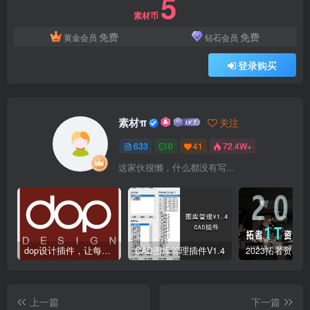
5
素材币
免费
免费
黄金会员
钻石会员
登录购买
素材π
关注
633
0
41
72.4W+
这家伙很懒，什么都没有写...
dop设计插件，让每个设计师都能享受到CAD制图的乐趣
CAD图库管理插件V1.4
上一篇
下一篇