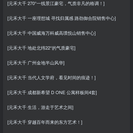
[元禾大千 270°一线景江豪宅，气质非凡的格调！]
[元禾大千 一座理想城 寻找归属感 路劲御合院销售中心]
[元禾大千 中国威海万科威高璞悦山销售中心]
[元禾大千 地处北纬22°的气质豪宅]
[元禾大千 广州金地半山风华]
[元禾大千 当代人文学府，看见时间的痕迹！]
[元禾大千 成都新希望 D ONE 公寓样板间4套]
[元禾大千 生活，游走于艺术之间]
[元禾大千 穿越百年而来的东方艺术！]