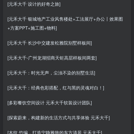
[元禾大千 设计的好奇之旅]
[元禾大千 银城地产工业风售楼处+工法展厅+办公丨效果图
+方案PPT+施工图+物料]
[元禾大千 长沙中交建发松雅院别墅样板间]
[元禾大千-广州龙湖招商天钜高层样板间两套]
[元禾大千：时光无声，尘浊不染的别墅生活]
[元禾大千：经典色彩搭配，红与黑的灵魂对白！]
[多彩餐饮空间设计 元禾大千软装设计团队]
[探索蔚来，构建新的生活方式与共享体验 元禾大千]
[木纹 竹编，打造宁静雅致的东方清居 元禾大千]