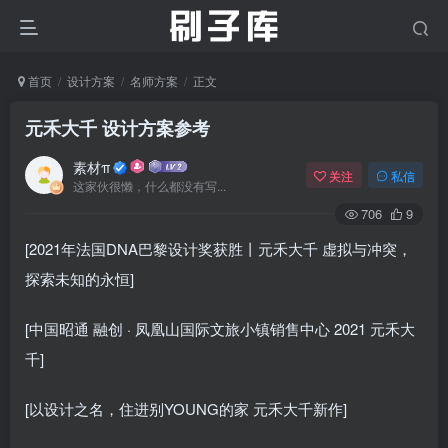
首页
设计方案
名师方案
正文
元禾大千 设计方案参考
素材π
关注
私信
这家伙很懒，什么都没有写...
706
9
[2021年法国DNA巴黎设计奖获胜丨元禾大千 虚拟与冲突，
探索未知的永恒]
[中国昭通 融创 · 凤凰山国际文旅小镇销售中心 2021 元禾大
千]
[以设计之名，住进别YOUNG的家 元禾大千新作]