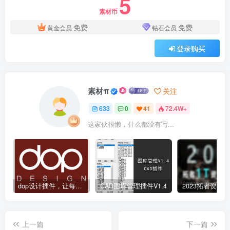
5
素材币
免费
免费
黄金会员
钻石会员
登录购买
素材π
关注
633
0
41
72.4W+
这家伙很懒，什么都没有写...
dop设计插件，让每个设计师都能享受到CAD制图的乐趣
CAD图库管理插件V1.4
上一篇
下一篇