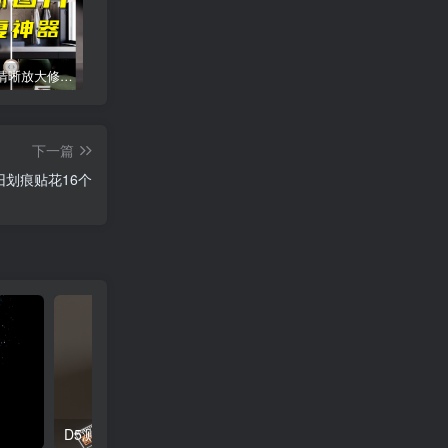
智能图片清晰放大修复上色工具
procreate手绘笔刷[平面系列]
网红cad图库丨意大利进口单体模型ppt排版
下一篇
旧划痕贴花16个
D5测量工具贴花素材
D5脏旧划痕贴花20个