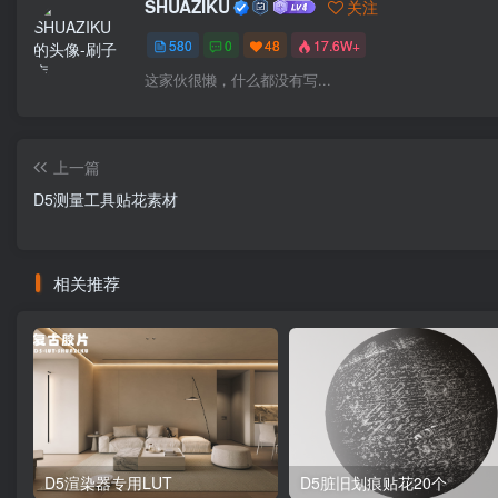
SHUAZIKU
关注
580
0
48
17.6W+
这家伙很懒，什么都没有写...
上一篇
D5测量工具贴花素材
相关推荐
D5渲染器专用LUT
D5脏旧划痕贴花20个