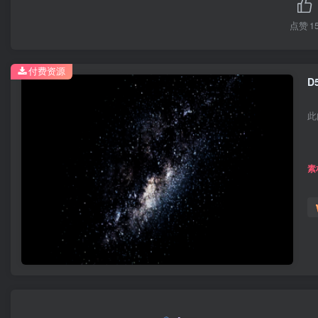
点赞
1
付费资源
D
此
素