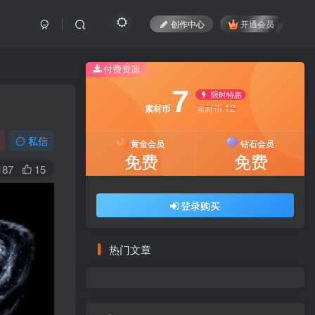
创作中心
开通会员
付费资源
7
限时特惠
12
素材币
素材币
私信
黄金会员
钻石会员
免费
免费
187
15
登录购买
热门文章