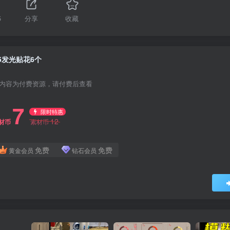
5
分享
收藏
5发光贴花6个
内容为付费资源，请付费后查看
7
限时特惠
12
材币
素材币
免费
免费
黄金会员
钻石会员