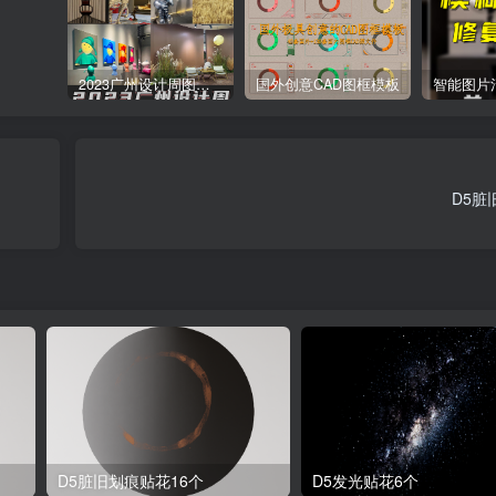
2023广州设计周图集更新至8000多张高清图+联系方式
国外创意CAD图框模板
D5脏
D5脏旧划痕贴花16个
D5发光贴花6个