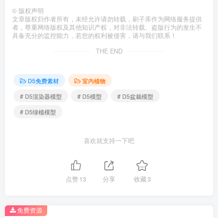
©
版权声明
文章版权归作者所有，未经允许请勿转载，刷子库作为网络服务提供
者，尊重网络版权及其他知识产权，对非法转载、盗版行为的发生不
具备充分的监控能力，若您的权利被侵害，请与我们联系！
THE END
D5免费素材
室内植物
# D5渲染器模型
# D5模型
# D5盆栽模型
# D5绿植模型
喜欢就支持一下吧
点赞
13
分享
收藏
3
免费资源