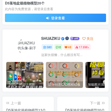
D5落地盆栽植物模型20个
此内容为免费资源，请登录后查看
登录查看
SHUAZIKU
关注
580
0
48
17.6W+
这家伙很懒，什么都没有写...
2023广州设计周图集更新至8000多张高清图+联系方式
国外创意CAD图框模板
上一篇
下一篇
D5落地盆栽植物模型13个
D5落地盆栽植物模型20个