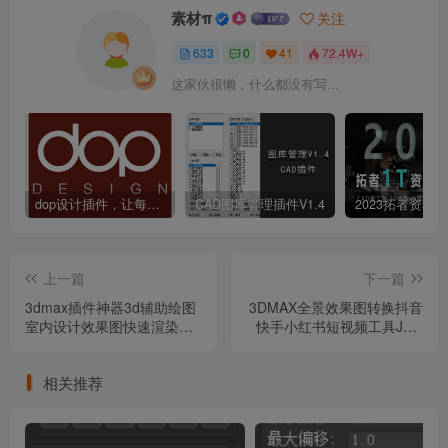
素材π
关注
633
0
41
72.4W+
这家伙很懒，什么都没有写...
dop设计插件，让每个设计师都能享受到CAD制图的乐趣
CAD图库管理插件V1.4
上一篇
下一篇
3dmax插件神器3d辅助绘图
3DMAX全景效果图转换抖音
室内设计效果图快速渲染建
快手小红书短视频工具JPG
模插件脚本
图片转MP4工具
相关推荐