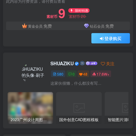
此内容为付费资源，请付费后查看
9
限时特惠
20
素材币
素材币
免费
免费
黄金会员
钻石会员
登录购买
SHUAZIKU
关注
580
0
48
17.6W+
这家伙很懒，什么都没有写...
2023广州设计周图集更新至8000多张高清图+联系方式
国外创意CAD图框模板