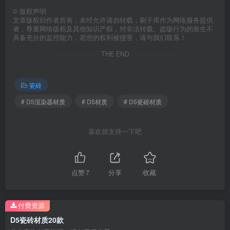
©
版权声明
文章版权归作者所有，未经允许请勿转载，刷子库作为网络服务提供
者，尊重网络版权及其他知识产权，对非法转载、盗版行为的发生不
具备充分的监控能力，若您的权利被侵害，请与我们联系！
THE END
瓷砖
# D5渲染器材质
# D5材质
# D5瓷砖材质
喜欢就支持一下吧
点赞
7
分享
收藏
付费资源
D5瓷砖材质20款