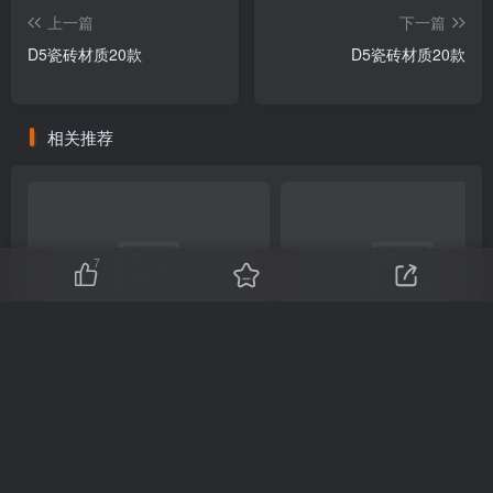
上一篇
下一篇
D5瓷砖材质20款
D5瓷砖材质20款
相关推荐
7
D5自发光材质2款
D5装饰挂画材质20款
友链申请
免责声明
广告合作
关于我们
Copyright © 2025 ·
刷子库 · 蒙ICP备18005844号-6