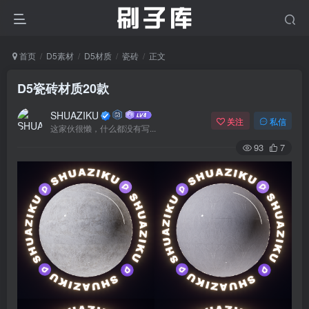
首页
D5素材
D5材质
瓷砖
正文
D5瓷砖材质20款
SHUAZIKU
关注
私信
这家伙很懒，什么都没有写...
93
7