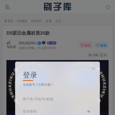
首页
D5素材
D5材质
金属
正文
D5脏旧金属材质20款
SHUAZIKU
关注
私信
这家伙很懒，什么都没有写...
106
9
登录
没有账号？立即注册
用户名/手机号/邮箱
登录密码