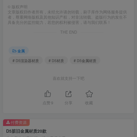
©
版权声明
文章版权归作者所有，未经允许请勿转载，刷子库作为网络服务提供
者，尊重网络版权及其他知识产权，对非法转载、盗版行为的发生不
具备充分的监控能力，若您的权利被侵害，请与我们联系！
THE END
金属
# D5渲染器材质
# D5材质
# D5金属材质
喜欢就支持一下吧
点赞
9
分享
收藏
付费资源
D5脏旧金属材质20款