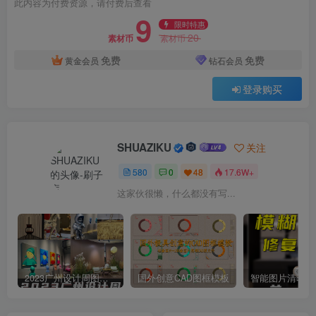
此内容为付费资源，请付费后查看
9
限时特惠
20
素材币
素材币
免费
免费
黄金会员
钻石会员
登录购买
SHUAZIKU
关注
580
0
48
17.6W+
这家伙很懒，什么都没有写...
2023广州设计周图集更新至8000多张高清图+联系方式
国外创意CAD图框模板