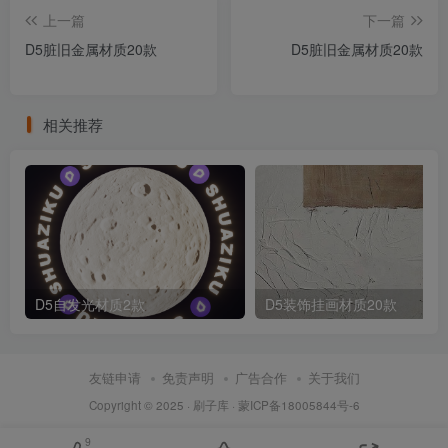
上一篇
下一篇
D5脏旧金属材质20款
D5脏旧金属材质20款
相关推荐
D5自发光材质2款
D5装饰挂画材质20款
友链申请
免责声明
广告合作
关于我们
Copyright © 2025 ·
刷子库 · 蒙ICP备18005844号-6
9