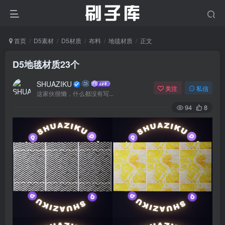
首页
D5素材
D5材质
布料
地毯材质
正文
D5地毯材质23个
SHUAZIKU
关注
私信
这家伙很懒，什么都没有写...
94
8