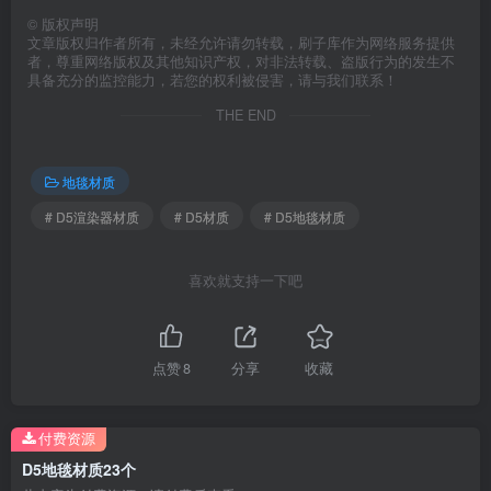
©
版权声明
文章版权归作者所有，未经允许请勿转载，刷子库作为网络服务提供
者，尊重网络版权及其他知识产权，对非法转载、盗版行为的发生不
具备充分的监控能力，若您的权利被侵害，请与我们联系！
THE END
地毯材质
# D5渲染器材质
# D5材质
# D5地毯材质
喜欢就支持一下吧
点赞
8
分享
收藏
付费资源
D5地毯材质23个