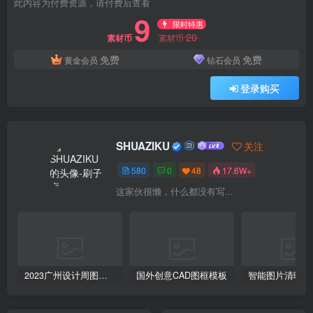
此内容为付费资源，请付费后查看
9
限时特惠
20
素材币
素材币
免费
免费
黄金会员
钻石会员
登录购买
SHUAZIKU
关注
580
0
48
17.6W+
这家伙很懒，什么都没有写...
2023广州设计周图集更新至8000多张高清图+联系方式
国外创意CAD图框模板