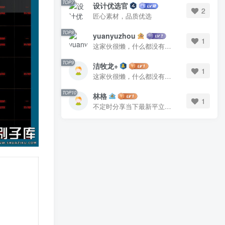
TOP7
TOP7
设计优选官
设计优选官
2
2
匠心素材，品质优选
匠心素材，品质优选
TOP8
TOP8
yuanyuzhou
yuanyuzhou
1
1
这家伙很懒，什么都没有写...
这家伙很懒，什么都没有写...
TOP9
TOP9
洁牧龙+
洁牧龙+
1
1
这家伙很懒，什么都没有写...
这家伙很懒，什么都没有写...
TOP10
TOP10
林格
林格
1
1
不定时分享当下最新平立面图库
不定时分享当下最新平立面图库