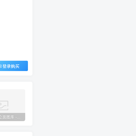
登录购买
高精度平立面图库 -（完整版）
2024全屋定制通用CAD动态图库
2023设计工作室自用CAD平面图库