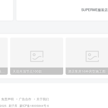
SUPERME服装
CAD水电点位布局及开关、插座、灯具合集
天花吊顶节点100款
酒店客房16种房型施工图
免责声明
广告合作
关于我们
 2025 ·
刷子库 · 蒙ICP备18005844号-6