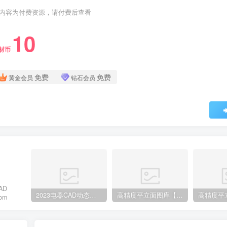
内容为付费资源，请付费后查看
10
材币
免费
免费
黄金会员
钻石会员
AD
2023电器CAD动态图库
高精度平立面图库【单椅篇】
om