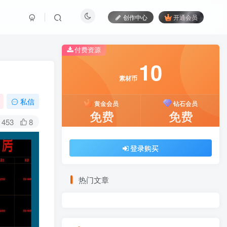
创作中心
开通会员
付费资源
10
10
素材币
素材币
私信
黄金会员
黄金会员
钻石会员
钻石会员
免费
免费
免费
免费
453
8
登录购买
登录购买
热门文章