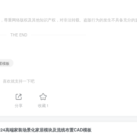
者，尊重网络版权及其他知识产权，对非法转载、盗版行为的发生不具备充分的
THE END
布置模板
喜欢就支持一下吧
分享
收藏
1
024高端家装场景化家居模块及流线布置CAD模板