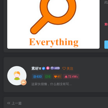
此
素
素材π
关注
633
0
41
72.4W+
这家伙很懒，什么都没有写...
上一篇