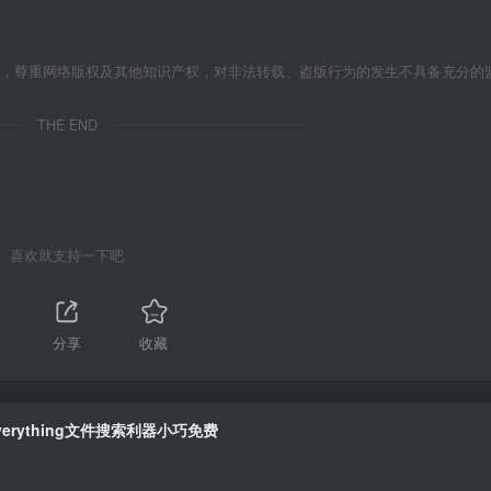
者，尊重网络版权及其他知识产权，对非法转载、盗版行为的发生不具备充分的
THE END
喜欢就支持一下吧
1
分享
收藏
verything文件搜索利器小巧免费