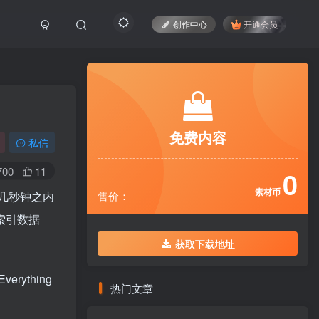
创作中心
开通会员
免费内容
免费内容
私信
700
11
0
0
素材币
素材币
几秒钟之内
售价：
售价：
索引数据
。
获取下载地址
获取下载地址
ything
热门文章