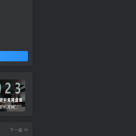
2023拓者资料库网盘版800GB | CAD施工图+3D模型+户型方案+高清图集等
彩色CAD图库-带遮罩和地毯贴图
常用天正CAD字体库大全
下一篇