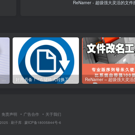
ReNamer - 超级强大灵活的
智能无损放大降噪锐化Topaz Photo AI 1.39汉化版
好用必备！ “右键格式转换工具” File Converter（汉化版）
免责声明
广告合作
关于我们
 2025 ·
刷子库 · 蒙ICP备18005844号-6