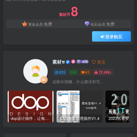
8
素材币
免费
免费
黄金会员
钻石会员
登录购买
素材π
关注
633
0
41
72.4W+
这家伙很懒，什么都没有写...
dop设计插件，让每个设计师都能享受到CAD制图的乐趣
CAD图库管理插件V1.4