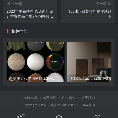
上一篇
下一篇
2023年更新整理HSD琚宾.设
150张污迹划痕粗糙质感贴
计方案作品合集+MP4视频解
图
析
相关推荐
白刻第五代专用材质库3D版（曜夜升级版）
国外精品Co
友链申请
免责声明
广告合作
关于我们
Copyright © 2025 ·
刷子库 · 蒙ICP备18005844号-6
10