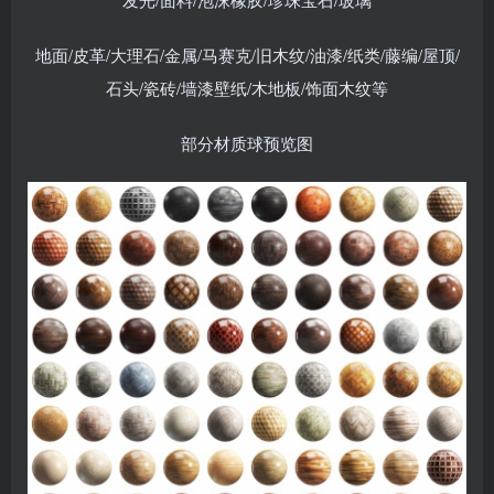
地面/皮革/大理石/金属/马赛克/旧木纹/油漆/纸类/藤编/屋顶/
石头/瓷砖/墙漆壁纸/木地板/饰面木纹等
部分材质球预览图