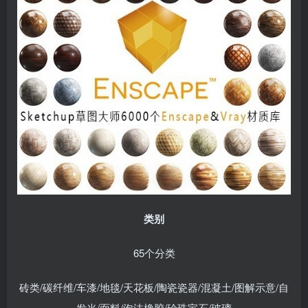
类别
65个分类
砖类/碳纤维/车漆/地毯/天花板/陶瓷瓷器/混凝土/图解示意/自
发光/面料/泡沫橡胶/珍珠宝石/玻璃