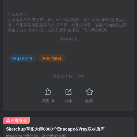
©
版权声明
文章版权归作者所有，未经允许请勿转载，刷子库作为网络服务提供
者，尊重网络版权及其他知识产权，对非法转载、盗版行为的发生不
具备充分的监控能力，若您的权利被侵害，请与我们联系！
THE END
材质贴图
热门素材
喜欢就支持一下吧
点赞
10
分享
收藏
付费资源
Sketchup草图大师6000个Enscape&Vray双材质库
此内容为付费资源，请付费后查看