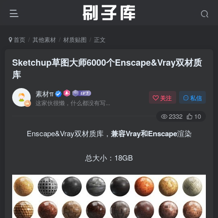
首页
其他素材
材质贴图
正文
Sketchup草图大师6000个Enscape&Vray双材质
库
素材π
关注
私信
这家伙很懒，什么都没有写...
2332
10
Enscape&Vray双材质库，
兼容Vray和Enscape
渲染
总大小：18GB