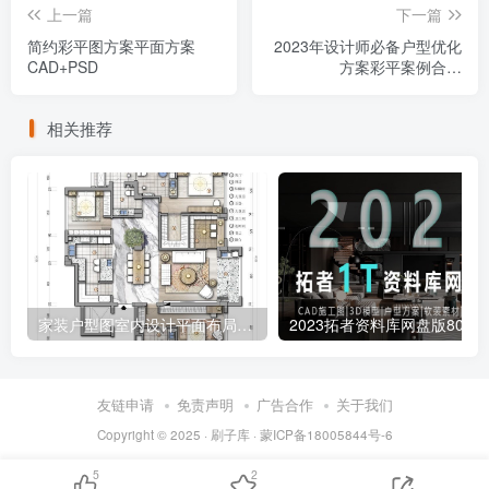
上一篇
下一篇
简约彩平图方案平面方案
2023年设计师必备户型优化
CAD+PSD
方案彩平案例合集
（CAD+PSD）
相关推荐
家装户型图室内设计平面布局方案ps分层PSD彩平图源文件
2023拓者资料库网盘版
友链申请
免责声明
广告合作
关于我们
Copyright © 2025 ·
刷子库 · 蒙ICP备18005844号-6
5
2