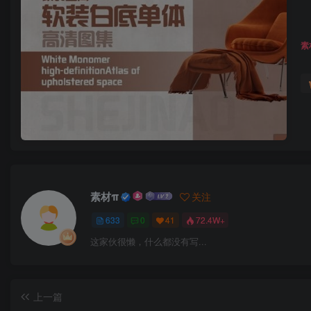
素
素材π
关注
633
0
41
72.4W+
这家伙很懒，什么都没有写...
上一篇