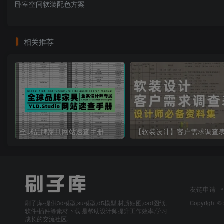
卧室空间软装配色方案
相关推荐
全球品牌家具网站速查手册
【软装设计】客户需求调查
友链申请
刷子库-提供3d模型,su模型,d5模型,材质贴图,cad图纸,
Copyright ©
软件/插件等素材下载.是帮助设计师提升工作效率,学习
成长的交流社区.