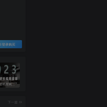
登录购买
2023拓者资料库网盘版800GB | CAD施工图+3D模型+户型方案+高清图集等
彩色CAD图库-带遮罩和地毯贴图
常用天正CAD字体库大全
下一篇