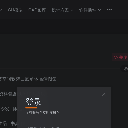
SU模型
CAD图库
设计方案
软件插件
关注
家装空间软装白底单体高清图集
资料包含以下10大板块
登录
 沙发 | 床品 | 茶几 | 灯具
没有账号？立即注册
饰品 | 书桌 | 椅子 | 电视柜