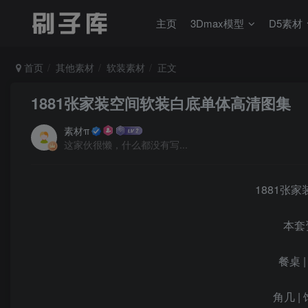
主页
3Dmax模型
D5素材
首页
其他素材
软装素材
正文
1881张家装空间软装白底单体高清图集
素材π
这家伙很懒，什么都没有写...
1881张
本套
餐桌 |
角几 | 