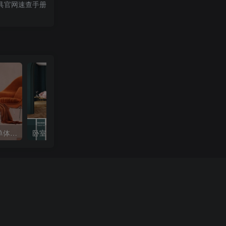
具官网速查手册
1881张家装空间软装白底单体高清图集
卧室空间软装配色方案