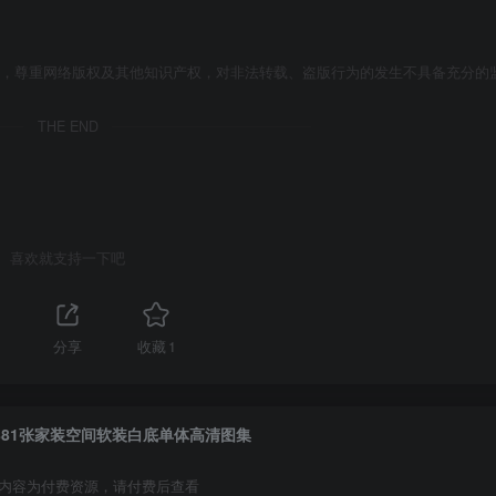
者，尊重网络版权及其他知识产权，对非法转载、盗版行为的发生不具备充分的
THE END
喜欢就支持一下吧
分享
收藏
1
881张家装空间软装白底单体高清图集
内容为付费资源，请付费后查看