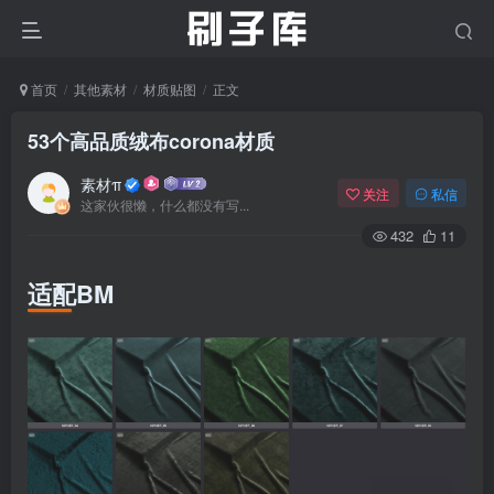
首页
其他素材
材质贴图
正文
53个高品质绒布corona材质
素材π
关注
私信
这家伙很懒，什么都没有写...
432
11
适配BM