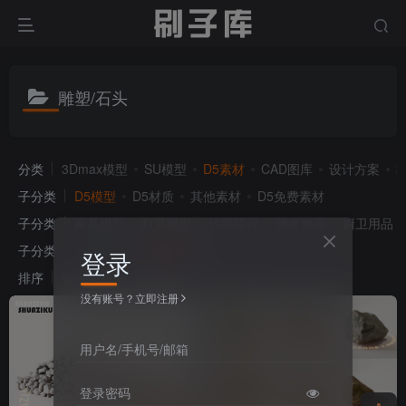
雕塑/石头
分类
3Dmax模型
SU模型
D5素材
CAD图库
设计方案
子分类
D5模型
D5材质
其他素材
D5免费素材
子分类
家具模型
灯具模型
软装陈设
酒水食品
厨卫用品
子分类
花草/树木
雕塑/石头
登录
排序
销量
发布
收藏
浏览
点赞
没有账号？立即注册
用户名/手机号/邮箱
登录密码