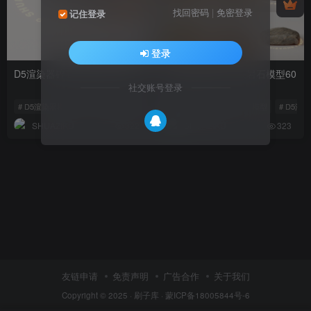
找回密码
|
免密登录
记住登录
登录
D5渲染器碎石鹅卵石模型4款
D5渲染器室外石头岩石模型60
个
社交账号登录
# D5渲染器模型
# D5渲染器户外模型
# D5石头模型
# D5渲染器模型
# D5模型
# D5渲
SHUAZIKU
SHUAZIKU
322
323
友链申请
免责声明
广告合作
关于我们
Copyright © 2025 ·
刷子库 · 蒙ICP备18005844号-6