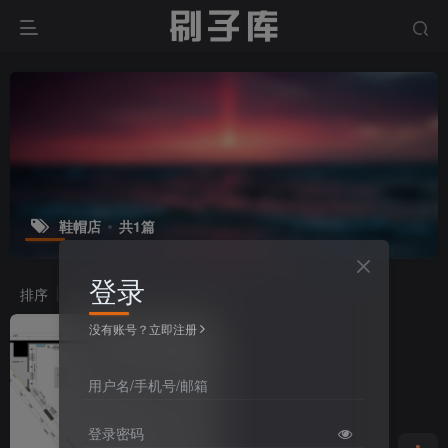
鞋帽店
共1篇
登录
排序
更新
浏览
点赞
评论
没有账号？立即注册
用户名/手机号/邮箱
登录密码